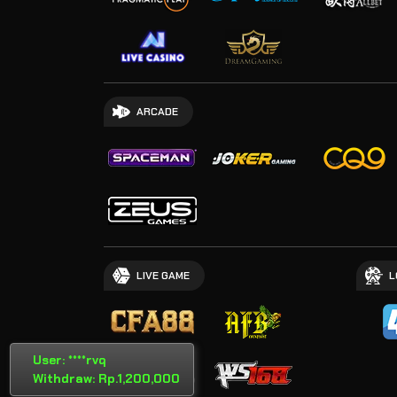
ARCADE
LIVE GAME
L