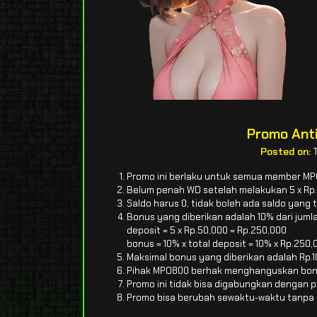
Promo Ant
Posted on:
Promo ini berlaku untuk semua member MP
Belum penah WD setelah melakukan 5 x Rp.
Saldo harus 0, tidak boleh ada saldo yang
Bonus yang diberikan adalah 10% dari jumla
deposit = 5 x Rp.50,000 = Rp.250,000
bonus = 10% x total deposit = 10% x Rp.250,
Maksimal bonus yang diberikan adalah Rp.1
Pihak MPO800 berhak menghanguskan bonu
Promo ini tidak bisa digabungkan dengan p
Promo bisa berubah sewaktu-waktu tanpa 