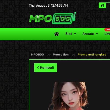
Thu, August 6, 12:14:39 AM
Slot
Arcade
Liv
MPO800
Promotion
Promo anti rungkad
Kembali