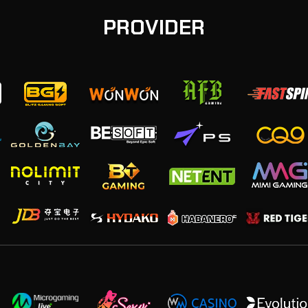
PROVIDER