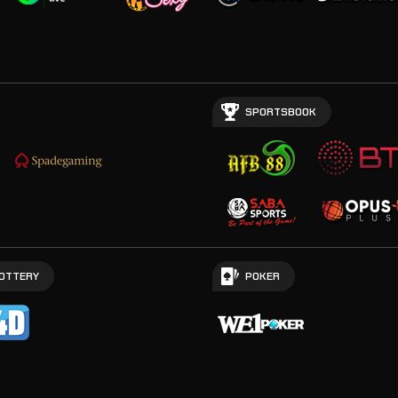
SPORTSBOOK
OTTERY
POKER