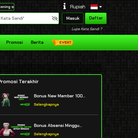
Rupiah
sebelum melakukan transfer / deposit !!!
Daftar
Masuk
Lupa Kata Sandi ?
Promosi
Berita
Promosi Terakhir
Bonus New Member 100...
Selengkapnya
Bonus Absensi Minggu...
Selengkapnya