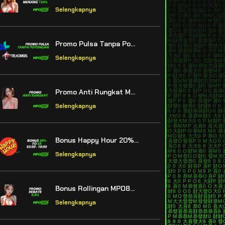
Selengkapnya
Promo Pulsa Tanpa Po...
Selengkapnya
Promo Anti Rungkat M...
Selengkapnya
Bonus Happy Hour 20%...
Selengkapnya
Bonus Rollingan MPO8...
Selengkapnya