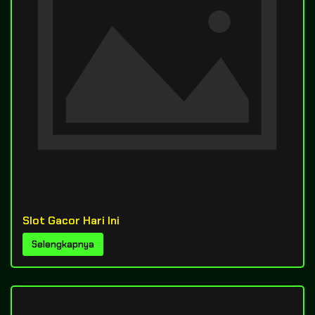
Slot Gacor Hari Ini
Selengkapnya