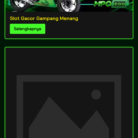
Slot Gacor Gampang Menang
Selengkapnya