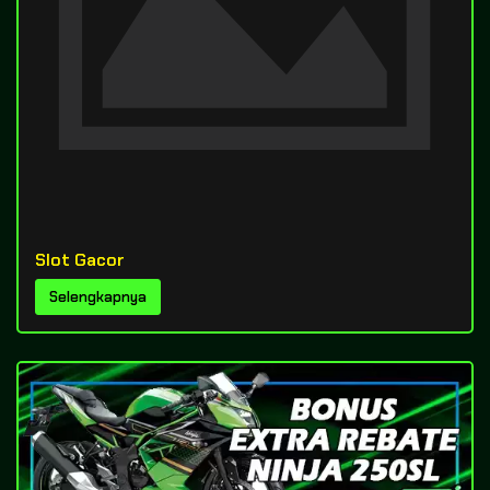
Slot Gacor
Selengkapnya