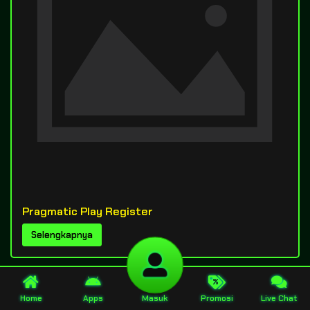
Pragmatic Play Register
Selengkapnya
Home
Apps
Masuk
Promosi
Live Chat