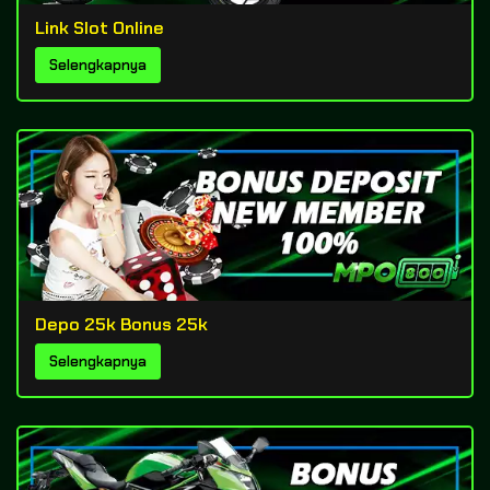
Link Slot Online
Selengkapnya
Depo 25k Bonus 25k
Selengkapnya