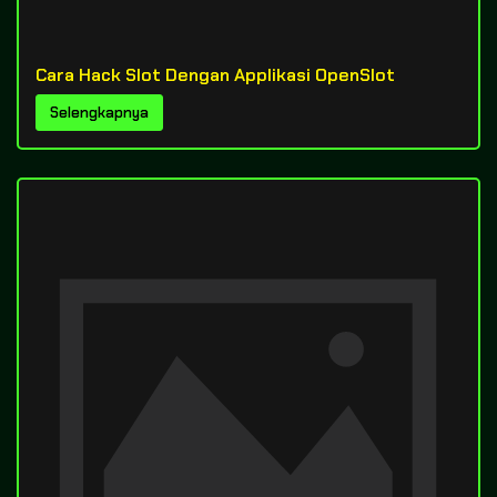
Cara Hack Slot Dengan Applikasi OpenSlot
Selengkapnya