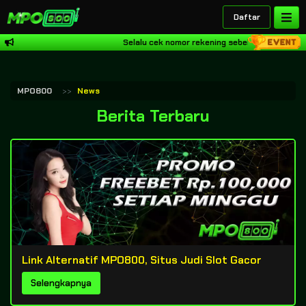
Daftar
Selalu cek nomor rekening sebelum melakukan transfe
MPO800
News
Berita Terbaru
Link Alternatif MPO800, Situs Judi Slot Gacor
Selengkapnya