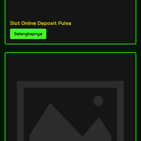
Slot Online Deposit Pulsa
Selengkapnya