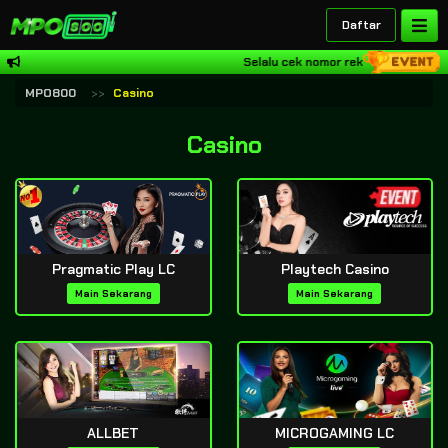
Daftar
Selalu cek nomor rekening sebelum m
MPO800
Casino
Casino
Pragmatic Play LC
Playtech Casino
Main Sekarang
Main Sekarang
ALLBET
MICROGAMING LC